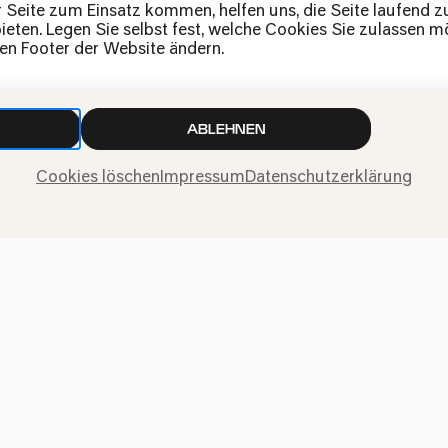
News
r Seite zum Einsatz kommen, helfen uns, die Seite laufend 
eten. Legen Sie selbst fest, welche Cookies Sie zulassen mö
Kontakt
den Footer der Website ändern.
Widerruf einreichen
ABLEHNEN
Cookies löschen
Impressum
Datenschutzerklärung
ngen