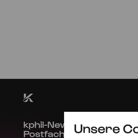
Mo
08.11.2021
20:00
kphil-News direkt in dein
Unsere Co
Postfach