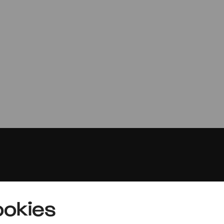
Daniel Sepec | Ar
Orgel Plus... Violine
Presse
okies
Jobs