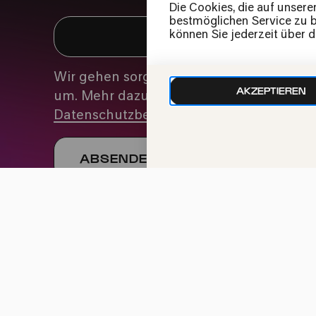
Die Cookies, die auf unsere
bestmöglichen Service zu bi
können Sie jederzeit über 
Wir gehen sorgfältig mit deinen Daten
AKZEPTIEREN
um. Mehr dazu in unseren
Datenschutzbestimmungen
Impressum
Datenschutz
Cookie-Einstellu