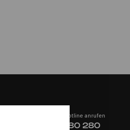
vid Gast
Philharmonie-Hotline anrufen
+49 221 280 280