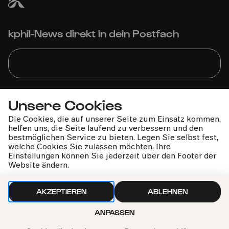
kphil-News direkt in dein Postfach
Wir gehen sorgfältig mit deinen Daten um. Mehr dazu in
Unsere Cookies
unseren
Datenschutzbestimmungen
Die Cookies, die auf unserer Seite zum Einsatz kommen,
helfen uns, die Seite laufend zu verbessern und den
bestmöglichen Service zu bieten. Legen Sie selbst fest,
welche Cookies Sie zulassen möchten. Ihre
Einstellungen können Sie jederzeit über den Footer der
Website ändern.
AKZEPTIEREN
ABLEHNEN
ANPASSEN
Philharmonie-Hotline anrufen
+49 221 280 280