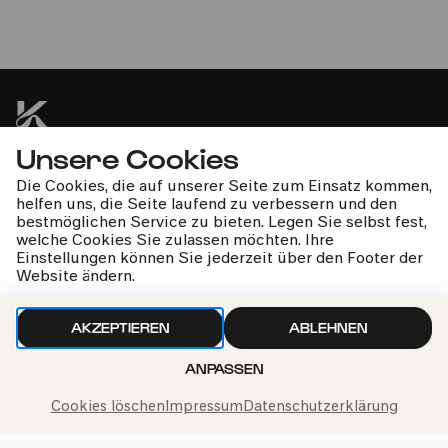
Tour de Groove
Abschlussparty
Unsere Cookies
kphil-News direkt in dein Postfach
Die Cookies, die auf unserer Seite zum Einsatz kommen,
helfen uns, die Seite laufend zu verbessern und den
bestmöglichen Service zu bieten. Legen Sie selbst fest,
welche Cookies Sie zulassen möchten. Ihre
Einstellungen können Sie jederzeit über den Footer der
Website ändern.
Wir gehen sorgfältig mit deinen Daten um. Mehr dazu in
unseren
Datenschutzbestimmungen
AKZEPTIEREN
ABLEHNEN
ANPASSEN
Cookies löschen
Impressum
Datenschutzerklärung