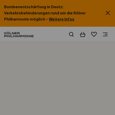
Bombenentschärfung in Deutz:
Verkehrsbehinderungen rund um die Kölner
Philharmonie möglich –
Weitere Infos
Warenkorb
Merkliste
Home