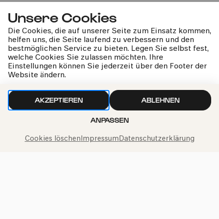
Unsere Cookies
Die Cookies, die auf unserer Seite zum Einsatz kommen,
helfen uns, die Seite laufend zu verbessern und den
bestmöglichen Service zu bieten. Legen Sie selbst fest,
Bürgerzentrum Nippes – Altenberger Hof
welche Cookies Sie zulassen möchten. Ihre
Einstellungen können Sie jederzeit über den Footer der
Das Schleichhörnchen und der
Website ändern.
Drumpfmumpf
AKZEPTIEREN
ABLEHNEN
Wozu es gut ist, wenn man einen Schatz verliert
ANPASSEN
Fr
06.03.2020
Cookies löschen
Impressum
Datenschutzerklärung
16:00