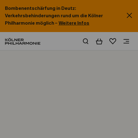
Bombenentschärfung in Deutz:
Verkehrsbehinderungen rund um die Kölner
Philharmonie möglich –
Weitere Infos
Warenkorb
Merkliste
Home