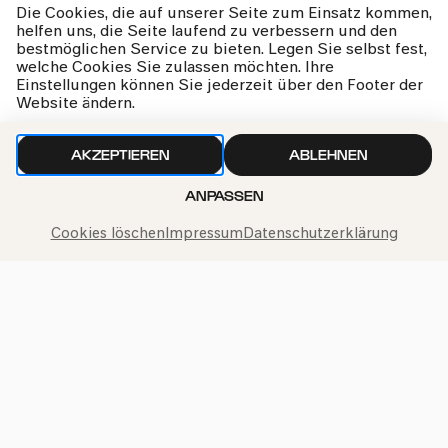
Die Cookies, die auf unserer Seite zum Einsatz kommen,
helfen uns, die Seite laufend zu verbessern und den
bestmöglichen Service zu bieten. Legen Sie selbst fest,
Wir gehen sorgfältig mit deinen Daten um. Mehr dazu in
welche Cookies Sie zulassen möchten. Ihre
unseren
Datenschutzbestimmungen
Einstellungen können Sie jederzeit über den Footer der
Website ändern.
AKZEPTIEREN
ABLEHNEN
ANPASSEN
Cookies löschen
Impressum
Datenschutzerklärung
Philharmonie-Hotline anrufen
+49 221 280 280
Mo – Fr 10:00 – 18:00
Sa 10:00 – 16:00
So & Feiertage 12:00 – 16:00