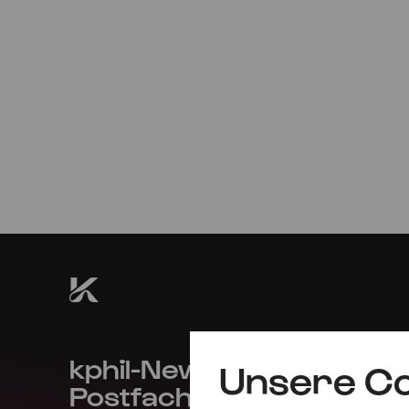
Do
18.01.2024
20:00
kphil-News direkt in dein
Unsere Co
Postfach