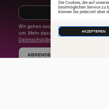
Die Cookies, die auf unsere
bestmöglichen Service zu bi
können Sie jederzeit über 
Wir gehen sorgfältig mit deinen Daten
AKZEPTIEREN
um. Mehr dazu in unseren
Datenschutzbestimmungen
Impressum
Datenschutz
Cookie-Einstellu