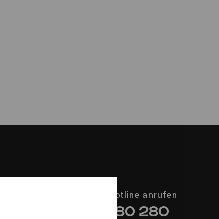
rkonzert
| Gürzenich-Orchester Köln | François-
Philharmonie-Hotline anrufen
+49 221 280 280