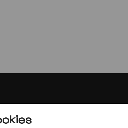
Soldaten - Sonde
Ensemblemitglieder der Oper Köln 
Xavier Roth
Presse
okies
Jobs