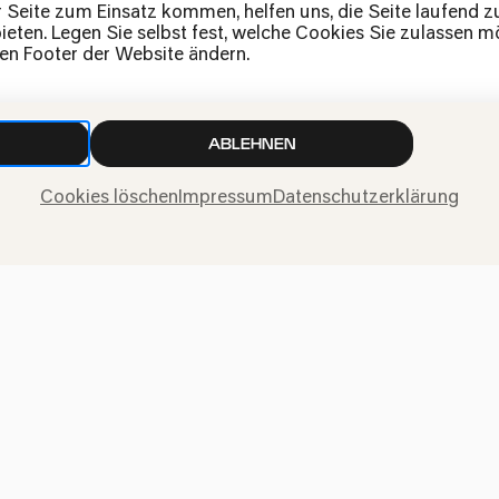
News
r Seite zum Einsatz kommen, helfen uns, die Seite laufend 
eten. Legen Sie selbst fest, welche Cookies Sie zulassen mö
Kontakt
den Footer der Website ändern.
Widerruf einreichen
ABLEHNEN
Cookies löschen
Impressum
Datenschutzerklärung
ngen