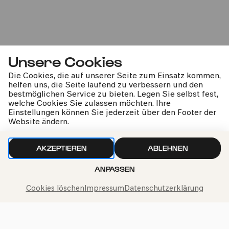
So
21.12.2025
15:00
#festlich
Unsere Cookies
#klanggewaltig
Weihnachten
Die Cookies, die auf unserer Seite zum Einsatz kommen,
helfen uns, die Seite laufend zu verbessern und den
bestmöglichen Service zu bieten. Legen Sie selbst fest,
welche Cookies Sie zulassen möchten. Ihre
Einstellungen können Sie jederzeit über den Footer der
Website ändern.
Jauchzet, frohlocket! (Kantaten
4-6)
AKZEPTIEREN
ABLEHNEN
Anna-Lena Elbert | Anna Lucia Richter | Linard Vrielink
ANPASSEN
| James Atkinson | Chor des Bach-Vereins Köln |
Cookies löschen
Impressum
Datenschutzerklärung
Gürzenich-Orchester Köln | Jonathan Cohen