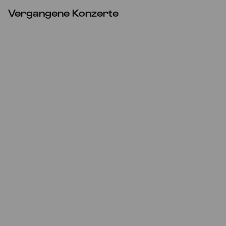
Vergangene Konzerte
Mi
01.06.2022
20:00
Strauß: Die Fledermaus