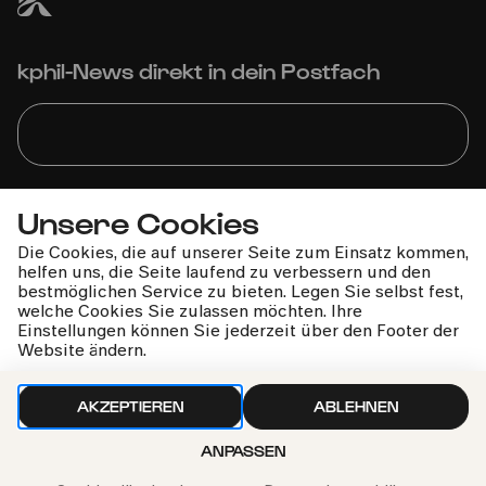
kphil-News direkt in dein Postfach
Wir gehen sorgfältig mit deinen Daten um. Mehr dazu in
Unsere Cookies
unseren
Datenschutzbestimmungen
Die Cookies, die auf unserer Seite zum Einsatz kommen,
helfen uns, die Seite laufend zu verbessern und den
bestmöglichen Service zu bieten. Legen Sie selbst fest,
welche Cookies Sie zulassen möchten. Ihre
Einstellungen können Sie jederzeit über den Footer der
Website ändern.
AKZEPTIEREN
ABLEHNEN
ANPASSEN
Philharmonie-Hotline anrufen
+49 221 280 280