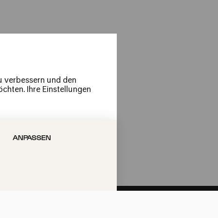
ter Köln | Anja Bihlmaier
zu verbessern und den
chten. Ihre Einstellungen
ter Köln | Anja Bihlmaier
ANPASSEN