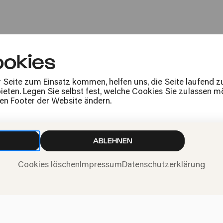
Simone Lamsma | Gürzenich-Orches
okies
r Seite zum Einsatz kommen, helfen uns, die Seite laufend 
eten. Legen Sie selbst fest, welche Cookies Sie zulassen mö
den Footer der Website ändern.
Am Puls
Simone Lamsma | Gürzenich-Orches
ABLEHNEN
Cookies löschen
Impressum
Datenschutzerklärung