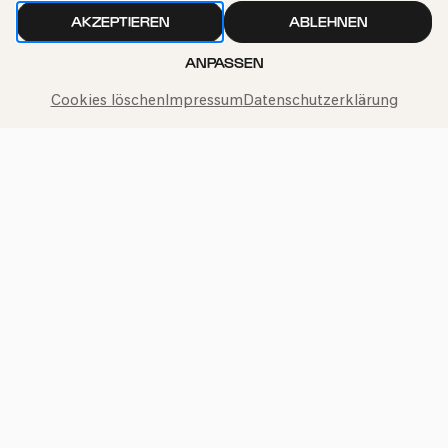
AKZEPTIEREN
ABLEHNEN
ANPASSEN
Cookies löschen
Impressum
Datenschutzerklärung
Philharmonie-Hotline anrufen
+49 221 280 280
Mo – Fr 10:00 – 18:00
Sa 10:00 – 16:00
So & Feiertage 12:00 – 16:00
Presse
Jobs
News
Kontakt
Widerruf einreichen