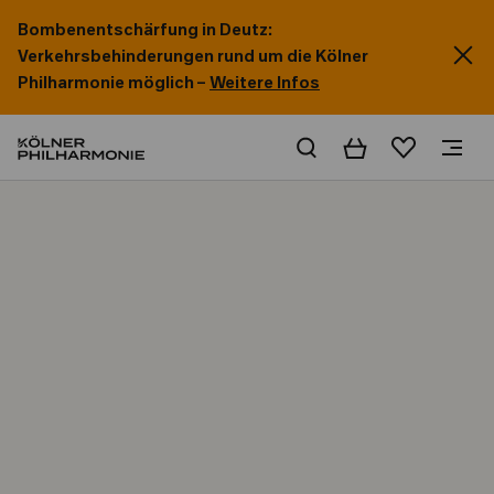
Bombenentschärfung in Deutz:
Verkehrsbehinderungen rund um die Kölner
Philharmonie möglich –
Weitere Infos
Warenkorb
Merkliste
Home