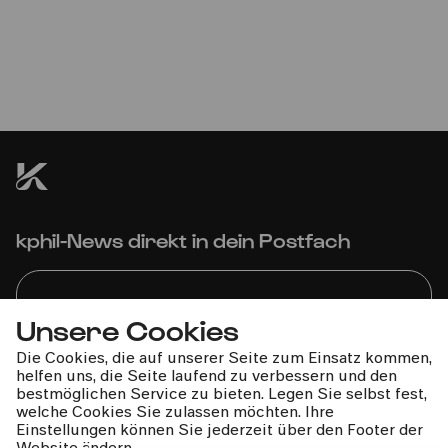
Soldaten - Sonderkonzert
Ensemblemitglieder der Oper Köln | Gürzenich-
Orchester Köln | François-Xavier Roth
kphil-News direkt in dein Postfach
Unsere Cookies
Die Cookies, die auf unserer Seite zum Einsatz kommen,
Wir gehen sorgfältig mit deinen Daten um. Mehr dazu in
helfen uns, die Seite laufend zu verbessern und den
unseren
Datenschutzbestimmungen
bestmöglichen Service zu bieten. Legen Sie selbst fest,
welche Cookies Sie zulassen möchten. Ihre
Einstellungen können Sie jederzeit über den Footer der