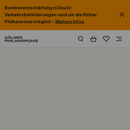
Bombenentschärfung in Deutz:
Verkehrsbehinderungen rund um die Kölner
Philharmonie möglich –
Weitere Infos
Warenkorb
Merkliste
Home