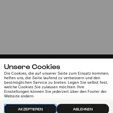
Abel Selaocoe & Manchester
Collective
»Sirocco«
Unsere Cookies
Die Cookies, die auf unserer Seite zum Einsatz kommen,
helfen uns, die Seite laufend zu verbessern und den
kphil-News direkt in dein Postfach
bestmöglichen Service zu bieten. Legen Sie selbst fest,
welche Cookies Sie zulassen möchten. Ihre
Einstellungen können Sie jederzeit über den Footer der
Website ändern.
AKZEPTIEREN
ABLEHNEN
Wir gehen sorgfältig mit deinen Daten um. Mehr dazu in