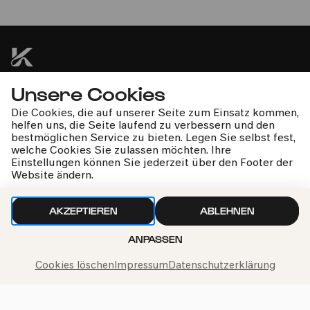
Yefim Bronfman | Alan Gilbert
Unsere Cookies
kphil-News direkt in dein Postfach
Die Cookies, die auf unserer Seite zum Einsatz kommen,
helfen uns, die Seite laufend zu verbessern und den
bestmöglichen Service zu bieten. Legen Sie selbst fest,
welche Cookies Sie zulassen möchten. Ihre
Einstellungen können Sie jederzeit über den Footer der
Website ändern.
Wir gehen sorgfältig mit deinen Daten um. Mehr dazu in
unseren
Datenschutzbestimmungen
AKZEPTIEREN
ABLEHNEN
ANPASSEN
Cookies löschen
Impressum
Datenschutzerklärung