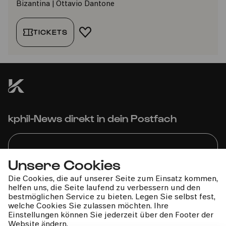
Bizantina | Ottavio Dantone
TICKETS
FAVORIT HINZUFÜGEN
kphil-News direkt in dein Postfach
Unsere Cookies
Die Cookies, die auf unserer Seite zum Einsatz kommen,
Wir gehen sorgfältig mit deinen Daten um. Mehr dazu in
helfen uns, die Seite laufend zu verbessern und den
unseren
Datenschutzbestimmungen
bestmöglichen Service zu bieten. Legen Sie selbst fest,
welche Cookies Sie zulassen möchten. Ihre
Einstellungen können Sie jederzeit über den Footer der
Website ändern.