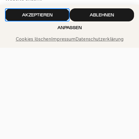
AKZEPTIEREN
ABLEHNEN
ANPASSEN
Cookies löschen
Impressum
Datenschutzerklärung
Philharmonie-Hotline anrufen
+49 221 280 280
Mo – Fr 10:00 – 18:00
Sa 10:00 – 16:00
So & Feiertage 12:00 – 16:00
Presse
Jobs
News
Kontakt
Widerruf einreichen