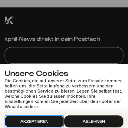
Korsische Polyphonie trifft auf Barock und Elektronik
kphil-News direkt in dein Postfach
Unsere Cookies
Wir gehen sorgfältig mit deinen Daten um. Mehr dazu in
unseren
Datenschutzbestimmungen
Die Cookies, die auf unserer Seite zum Einsatz kommen,
helfen uns, die Seite laufend zu verbessern und den
bestmöglichen Service zu bieten. Legen Sie selbst fest,
welche Cookies Sie zulassen möchten. Ihre
Einstellungen können Sie jederzeit über den Footer der
Website ändern.
AKZEPTIEREN
ABLEHNEN