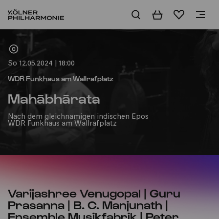
Warenkorb
Merkliste
Home
So 12.05.2024 | 18:00
WDR Funkhaus am Wallrafplatz
Mahābhārata
Nach dem gleichnamigen indischen Epos
WDR Funkhaus am Wallrafplatz
Varijashree Venugopal | Guru
Prasanna | B. C. Manjunath |
Ensemble Musikfabrik | Peter