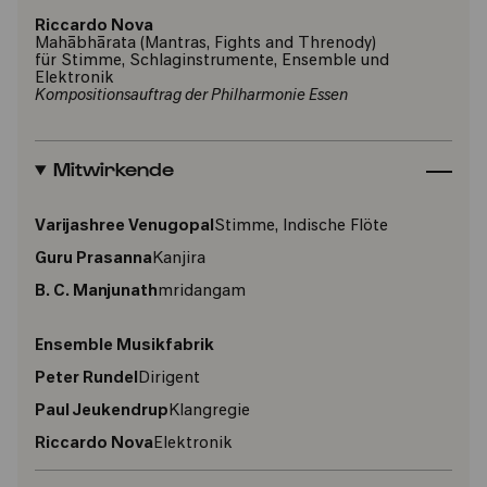
Riccardo Nova
Mahābhārata (Mantras, Fights and Threnody)
für Stimme, Schlaginstrumente, Ensemble und
Elektronik
Kompositionsauftrag der Philharmonie Essen
Mitwirkende
Varijashree Venugopal
Stimme, Indische Flöte
Guru Prasanna
Kanjira
B. C. Manjunath
mridangam
Ensemble Musikfabrik
Peter Rundel
Dirigent
Paul Jeukendrup
Klangregie
Riccardo Nova
Elektronik