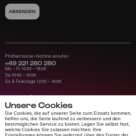
Philharmonie-Hotline anrufen
+49 221 280 280
Mo – Fr 10:00 – 18:00
Sa 10:00 – 16:00
So & Feiertage 12:00 – 16:00
Unsere Cookies
Die Cookies, die auf unserer Seite zum Einsatz kommen,
Presse
helfen uns, die Seite laufend zu verbessern und den
Jobs
bestmöglichen Service zu bieten. Legen Sie selbst fest,
welche Cookies Sie zulassen möchten. Ihre
News
Einstellungen können Sie jederzeit über den Footer der