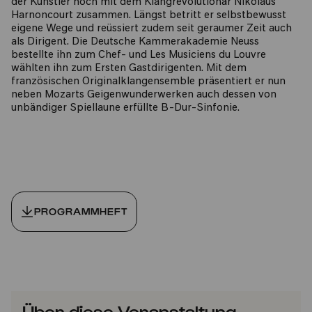
der Künstler noch mit dem Klangrevolutionär Nikolaus
Harnoncourt zusammen. Längst betritt er selbstbewusst
eigene Wege und reüssiert zudem seit geraumer Zeit auch
als Dirigent. Die Deutsche Kammerakademie Neuss
bestellte ihn zum Chef- und Les Musiciens du Louvre
wählten ihn zum Ersten Gastdirigenten. Mit dem
französischen Originalklangensemble präsentiert er nun
neben Mozarts Geigenwunderwerken auch dessen von
unbändiger Spiellaune erfüllte B-Dur-Sinfonie.
PROGRAMMHEFT
Über diese Veranstaltung