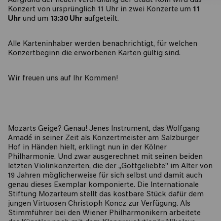
Aufgrund der neuen Verordnung der Stadt Köln wird das
Konzert von ursprünglich 11 Uhr in zwei Konzerte um
11
Uhr
und um
13:30 Uhr
aufgeteilt.
Alle Karteninhaber werden benachrichtigt, für welchen
Konzertbeginn die erworbenen Karten gültig sind.
Wir freuen uns auf Ihr Kommen!
Mozarts Geige? Genau! Jenes Instrument, das Wolfgang
Amadé in seiner Zeit als Konzertmeister am Salzburger
Hof in Händen hielt, erklingt nun in der Kölner
Philharmonie. Und zwar ausgerechnet mit seinen beiden
letzten Violinkonzerten, die der „Gottgeliebte" im Alter von
19 Jahren möglicherweise für sich selbst und damit auch
genau dieses Exemplar komponierte. Die Internationale
Stiftung Mozarteum stellt das kostbare Stück dafür dem
jungen Virtuosen Christoph Koncz zur Verfügung. Als
Stimmführer bei den Wiener Philharmonikern arbeitete