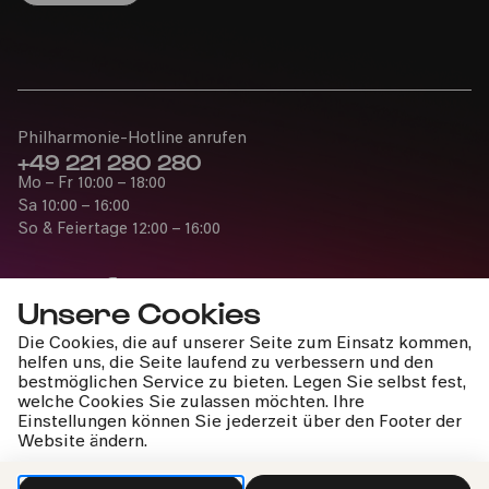
Philharmonie-Hotline anrufen
+49 221 280 280
Mo – Fr 10:00 – 18:00
Sa 10:00 – 16:00
So & Feiertage 12:00 – 16:00
Unsere Cookies
Die Cookies, die auf unserer Seite zum Einsatz kommen,
Presse
helfen uns, die Seite laufend zu verbessern und den
Jobs
bestmöglichen Service zu bieten. Legen Sie selbst fest,
welche Cookies Sie zulassen möchten. Ihre
News
Einstellungen können Sie jederzeit über den Footer der
Kontakt
Website ändern.
Widerruf einreichen