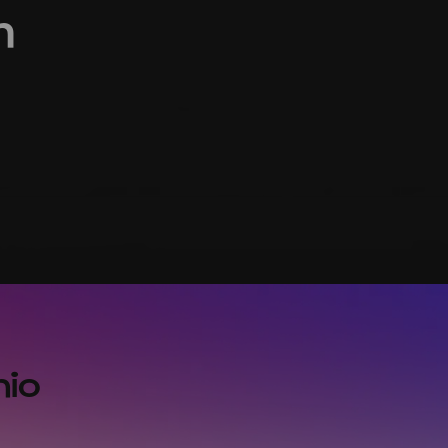
m
nio