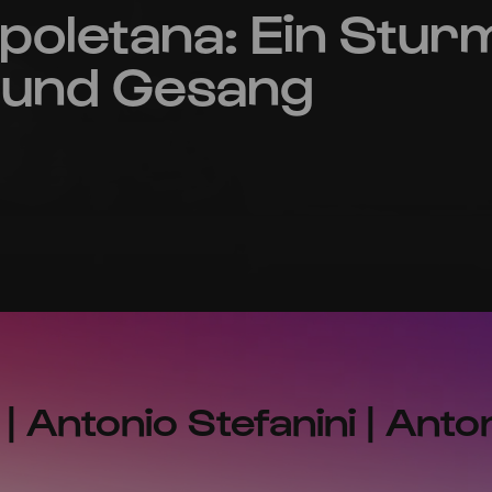
apoletana: Ein Stur
z und Gesang
| Antonio Stefanini | Anto