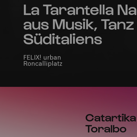
La Tarantella N
aus Musik, Tan
Süditaliens
FELIX! urban
Roncalliplatz
Catartika 
Toralbo