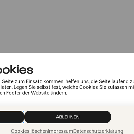
Lucerne Festiva
Orchestra | Sylv
Ammann | Rihm | Skrzypczak
okies
r Seite zum Einsatz kommen, helfen uns, die Seite laufend 
eten. Legen Sie selbst fest, welche Cookies Sie zulassen mö
den Footer der Website ändern.
Presse
Jobs
News
ABLEHNEN
Kontakt
Widerruf einreichen
Cookies löschen
Impressum
Datenschutzerklärung