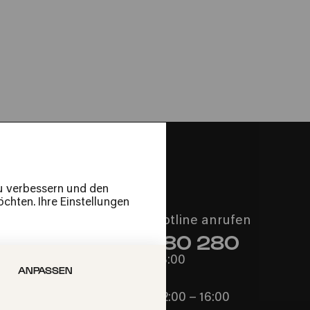
l Contemporary
ain Cambreling
zu verbessern und den
chten. Ihre Einstellungen
Philharmonie-Hotline anrufen
+49 221 280 280
Mo – Fr 10:00 – 18:00
ANPASSEN
Sa 10:00 – 16:00
So & Feiertage 12:00 – 16:00