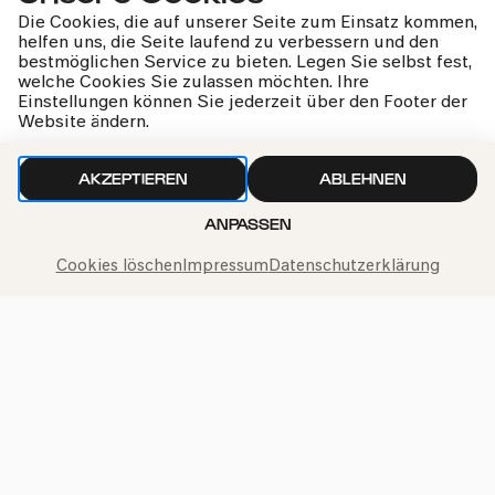
Die Cookies, die auf unserer Seite zum Einsatz kommen,
helfen uns, die Seite laufend zu verbessern und den
bestmöglichen Service zu bieten. Legen Sie selbst fest,
welche Cookies Sie zulassen möchten. Ihre
Einstellungen können Sie jederzeit über den Footer der
Website ändern.
Tabea Zimmermann & Mahan
Esfahani
AKZEPTIEREN
ABLEHNEN
Bach | Buxtehude | Hindemith
ANPASSEN
Cookies löschen
Impressum
Datenschutzerklärung
kphil-News direkt in dein Postfach
Wir gehen sorgfältig mit deinen Daten um. Mehr dazu in
unseren
Datenschutzbestimmungen