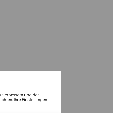
 Julia Hagen
erie Fritz & Goran
zu verbessern und den
chten. Ihre Einstellungen