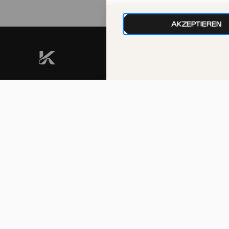
Erstaufführung
AKZEPTIEREN
kphil-News direkt in dein
Postfach
Wir gehen sorgfältig mit deinen Daten
um. Mehr dazu in unseren
Datenschutzbestimmungen