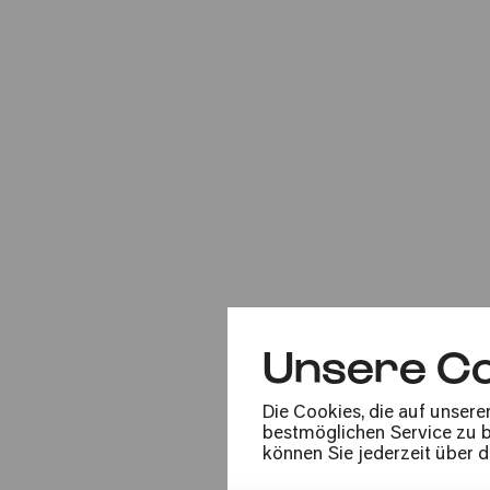
Mo
30.09.2024
20:00
Erstaufführung
So
01.02.2026
Unsere Co
16:00
Die Cookies, die auf unsere
bestmöglichen Service zu bi
#nextgeneration
ECHO
können Sie jederzeit über 
Kurzkonzert