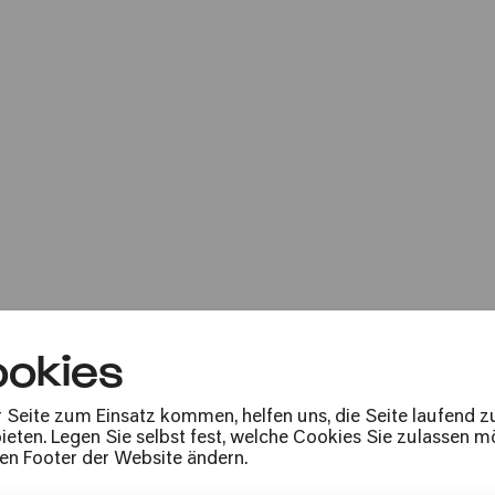
Angela Metzger &
Orgel Plus... Violoncello
Rising Stars: Val
okies
Stevanovich
r Seite zum Einsatz kommen, helfen uns, die Seite laufend 
»Dialogue of doubt«
eten. Legen Sie selbst fest, welche Cookies Sie zulassen mö
den Footer der Website ändern.