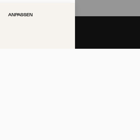
ANPASSEN
Philharmonie-Hotline anrufen
+49 221 280 280
Mo – Fr 10:00 – 18:00
Sa 10:00 – 16:00
So & Feiertage 12:00 – 16:00