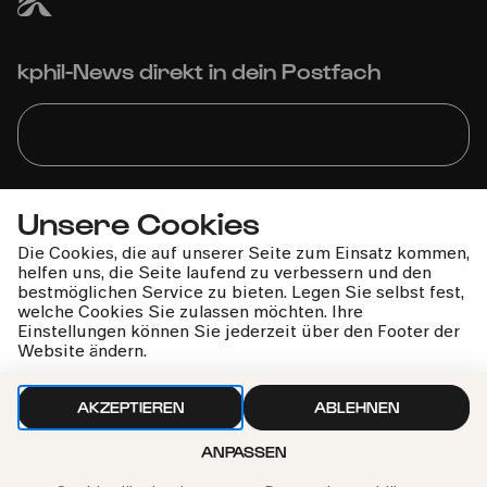
kphil-News direkt in dein Postfach
Wir gehen sorgfältig mit deinen Daten um. Mehr dazu in
Unsere Cookies
unseren
Datenschutzbestimmungen
Die Cookies, die auf unserer Seite zum Einsatz kommen,
helfen uns, die Seite laufend zu verbessern und den
bestmöglichen Service zu bieten. Legen Sie selbst fest,
welche Cookies Sie zulassen möchten. Ihre
Einstellungen können Sie jederzeit über den Footer der
Website ändern.
AKZEPTIEREN
ABLEHNEN
ANPASSEN
Philharmonie-Hotline anrufen
+49 221 280 280