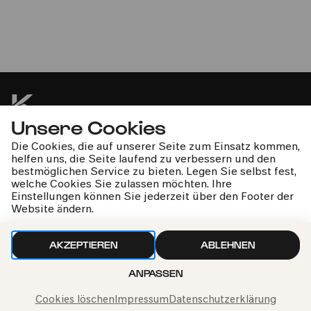
Ronald Brautigam | Die Kölner
Akademie | Michael Alexander
Willens
Farrenc | Mozart | Wilms
Unsere Cookies
kphil-News direkt in dein Postfach
Die Cookies, die auf unserer Seite zum Einsatz kommen,
helfen uns, die Seite laufend zu verbessern und den
bestmöglichen Service zu bieten. Legen Sie selbst fest,
welche Cookies Sie zulassen möchten. Ihre
Einstellungen können Sie jederzeit über den Footer der
Website ändern.
Wir gehen sorgfältig mit deinen Daten um. Mehr dazu in
AKZEPTIEREN
ABLEHNEN
unseren
Datenschutzbestimmungen
ANPASSEN
Cookies löschen
Impressum
Datenschutzerklärung