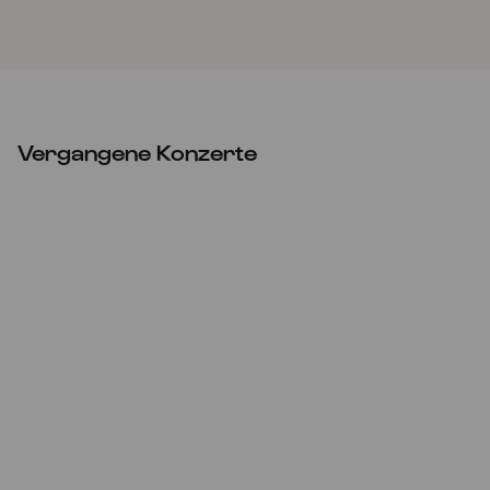
Vergangene Konzerte
So
08.12.2024
18:00