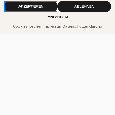
AKZEPTIEREN
ABLEHNEN
ANPASSEN
Cookies löschen
Impressum
Datenschutzerklärung
Philharmonie-Hotline anrufen
+49 221 280 280
Mo – Fr 10:00 – 18:00
Sa 10:00 – 16:00
So & Feiertage 12:00 – 16:00
Presse
Jobs
News
Kontakt
Widerruf einreichen