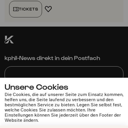
TICKETS
FAVORIT HINZUFÜGEN
kphil-News direkt in dein Postfach
Unsere Cookies
Wir gehen sorgfältig mit deinen Daten um. Mehr dazu in
Die Cookies, die auf unserer Seite zum Einsatz kommen,
unseren
Datenschutzbestimmungen
helfen uns, die Seite laufend zu verbessern und den
bestmöglichen Service zu bieten. Legen Sie selbst fest,
welche Cookies Sie zulassen möchten. Ihre
Einstellungen können Sie jederzeit über den Footer der
Website ändern.