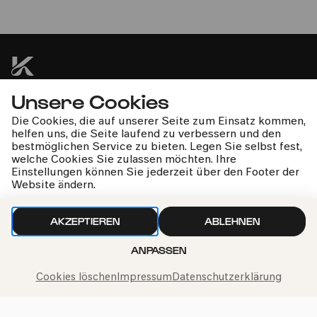
Ensemble Diderot
Festliche Musik zur Weihnachtszeit
Unsere Cookies
kphil-News direkt in dein Postfach
Die Cookies, die auf unserer Seite zum Einsatz kommen,
helfen uns, die Seite laufend zu verbessern und den
bestmöglichen Service zu bieten. Legen Sie selbst fest,
welche Cookies Sie zulassen möchten. Ihre
Einstellungen können Sie jederzeit über den Footer der
Website ändern.
Wir gehen sorgfältig mit deinen Daten um. Mehr dazu in
unseren
Datenschutzbestimmungen
AKZEPTIEREN
ABLEHNEN
ANPASSEN
Cookies löschen
Impressum
Datenschutzerklärung