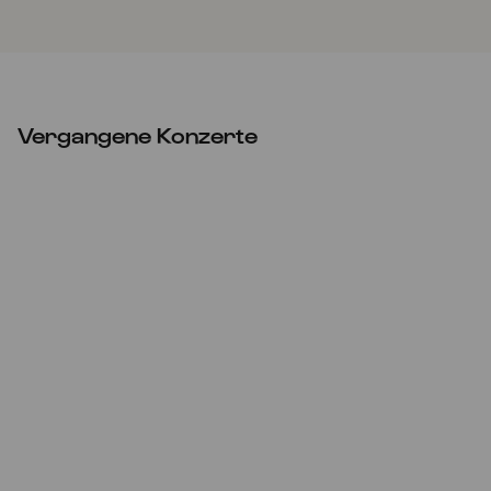
Vergangene Konzerte
ABGESAGT
Do
09.04.2020
21:00