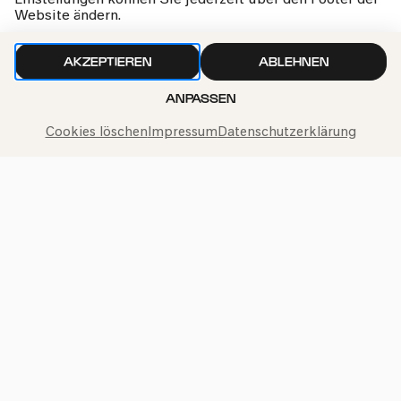
Einstellungen können Sie jederzeit über den Footer der
Website ändern.
AKZEPTIEREN
ABLEHNEN
ANPASSEN
Cookies löschen
Impressum
Datenschutzerklärung
Philharmonie-Hotline anrufen
+49 221 280 280
Mo – Fr 10:00 – 18:00
Sa 10:00 – 16:00
So & Feiertage 12:00 – 16:00
Presse
Jobs
News
Kontakt