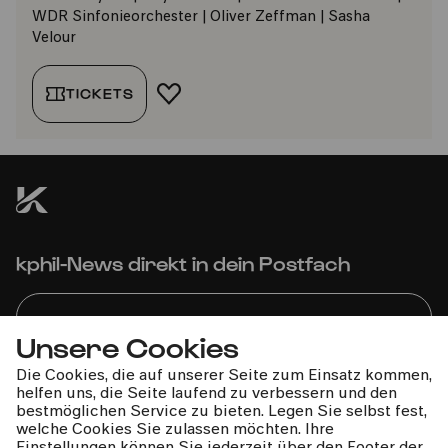
WDR Sinfonieorchester | Oliver Zeffman | Sasha
Velour
TICKETS
FAVORIT HINZUFÜGEN
kphil-News direkt in dein Postfach
Unsere Cookies
Die Cookies, die auf unserer Seite zum Einsatz kommen,
Wir gehen sorgfältig mit deinen Daten um. Mehr dazu in
helfen uns, die Seite laufend zu verbessern und den
unseren
Datenschutzbestimmungen
bestmöglichen Service zu bieten. Legen Sie selbst fest,
welche Cookies Sie zulassen möchten. Ihre