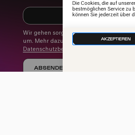
Die Cookies, die auf unsere
bestmöglichen Service zu bi
können Sie jederzeit über 
Wir gehen sorgfältig mit deinen Daten
AKZEPTIEREN
um. Mehr dazu in unseren
Datenschutzbestimmungen
Impressum
Datenschutz
Cookie-Einstellu