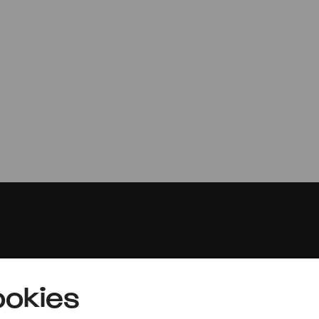
Ensemble Moder
Afro-Modernism in Contemporary 
Presse
okies
Jobs