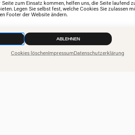
News
r Seite zum Einsatz kommen, helfen uns, die Seite laufend 
eten. Legen Sie selbst fest, welche Cookies Sie zulassen mö
Kontakt
den Footer der Website ändern.
Widerruf einreichen
ABLEHNEN
Cookies löschen
Impressum
Datenschutzerklärung
ngen