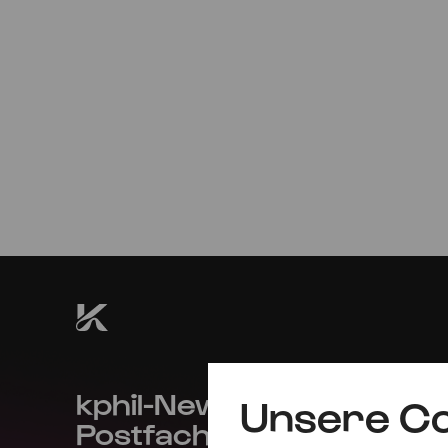
Mo
10.10.2022
20:00
kphil-News direkt in dein
Unsere Co
Postfach