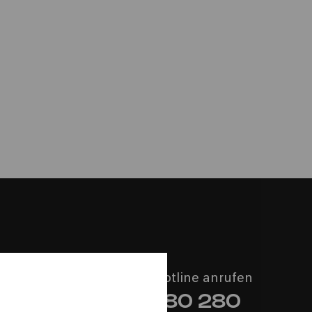
n
Music
Philharmonie-Hotline anrufen
+49 221 280 280