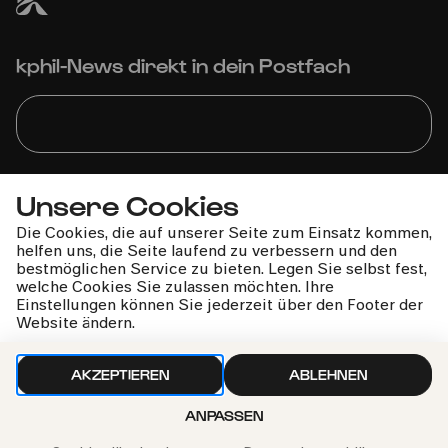
kphil-News direkt in dein Postfach
Wir gehen sorgfältig mit deinen Daten um. Mehr dazu in
Unsere Cookies
unseren
Datenschutzbestimmungen
Die Cookies, die auf unserer Seite zum Einsatz kommen,
helfen uns, die Seite laufend zu verbessern und den
bestmöglichen Service zu bieten. Legen Sie selbst fest,
welche Cookies Sie zulassen möchten. Ihre
Einstellungen können Sie jederzeit über den Footer der
Website ändern.
AKZEPTIEREN
ABLEHNEN
ANPASSEN
Philharmonie-Hotline anrufen
+49 221 280 280