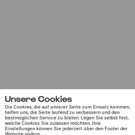
Grundschulworkshop B »Die
Musikerfinderei«
Für die 1. bis 4. Klasse
Sa
07.02.2026
10:00
Familie
4-8 Jahre
Unsere Cookies
Die Cookies, die auf unserer Seite zum Einsatz kommen,
helfen uns, die Seite laufend zu verbessern und den
Familienworkshop A »Die
bestmöglichen Service zu bieten. Legen Sie selbst fest,
welche Cookies Sie zulassen möchten. Ihre
Musikerfinderei«
Einstellungen können Sie jederzeit über den Footer der
Website ändern.