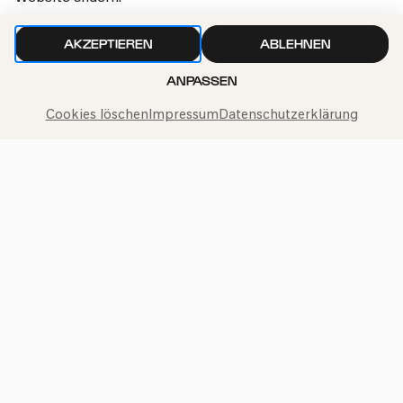
Für Kinder von 4 bis 8 Jahren mit ihren Familien
AKZEPTIEREN
ABLEHNEN
Sa
ANPASSEN
07.02.2026
12:00
Cookies löschen
Impressum
Datenschutzerklärung
Familie
4-8 Jahre
Familienworkshop B »Die
Musikerfinderei«
Für Kinder von 4 bis 8 Jahren mit ihren Familien