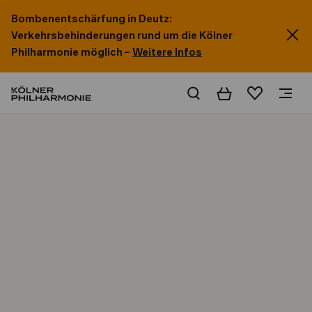
Bombenentschärfung in Deutz:
Verkehrsbehinderungen rund um die Kölner
Philharmonie möglich –
Weitere Infos
Warenkorb
Merkliste
Home