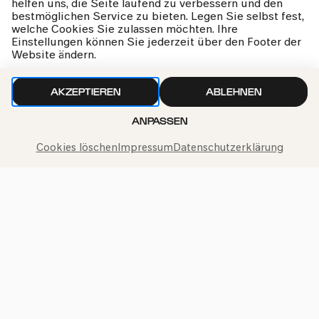
helfen uns, die Seite laufend zu verbessern und den
Wir gehen sorgfältig mit deinen Daten um. Mehr dazu in
bestmöglichen Service zu bieten. Legen Sie selbst fest,
welche Cookies Sie zulassen möchten. Ihre
unseren
Datenschutzbestimmungen
Einstellungen können Sie jederzeit über den Footer der
Website ändern.
AKZEPTIEREN
ABLEHNEN
ANPASSEN
Cookies löschen
Impressum
Datenschutzerklärung
Philharmonie-Hotline anrufen
+49 221 280 280
Mo – Fr 10:00 – 18:00
Sa 10:00 – 16:00
So & Feiertage 12:00 – 16:00