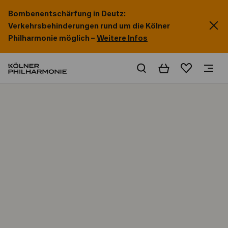
Bombenentschärfung in Deutz:
Verkehrsbehinderungen rund um die Kölner
Philharmonie möglich –
Weitere Infos
Warenkorb
Merkliste
Home