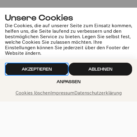
Unsere Cookies
Die Cookies, die auf unserer Seite zum Einsatz kommen,
helfen uns, die Seite laufend zu verbessern und den
bestmöglichen Service zu bieten. Legen Sie selbst fest,
Rising Stars: Matilda Lloyd &
welche Cookies Sie zulassen möchten. Ihre
Einstellungen können Sie jederzeit über den Footer der
Jonathan Ware
Website ändern.
»Légende«
AKZEPTIEREN
ABLEHNEN
ANPASSEN
Do
10.04.2025
Cookies löschen
Impressum
Datenschutzerklärung
12:00