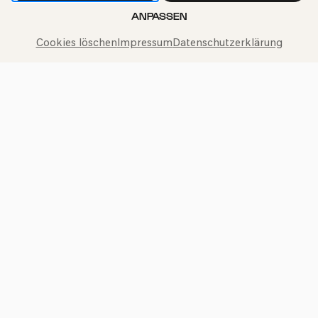
unseren
Datenschutzbestimmungen
ANPASSEN
Cookies löschen
Impressum
Datenschutzerklärung
Philharmonie-Hotline anrufen
+49 221 280 280
Mo – Fr 10:00 – 18:00
Sa 10:00 – 16:00
So & Feiertage 12:00 – 16:00
Presse