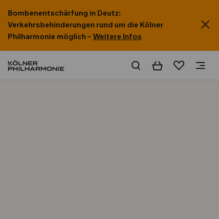
Bombenentschärfung in Deutz:
Verkehrsbehinderungen rund um die Kölner
Philharmonie möglich –
Weitere Infos
Warenkorb
Merkliste
Home