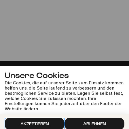
Coptic Light
Cantando Admont | Concertgebouworkest | David
Robertson
Unsere Cookies
Die Cookies, die auf unserer Seite zum Einsatz kommen,
helfen uns, die Seite laufend zu verbessern und den
kphil-News direkt in dein Postfach
bestmöglichen Service zu bieten. Legen Sie selbst fest,
welche Cookies Sie zulassen möchten. Ihre
Einstellungen können Sie jederzeit über den Footer der
Website ändern.
AKZEPTIEREN
ABLEHNEN
Wir gehen sorgfältig mit deinen Daten um. Mehr dazu in