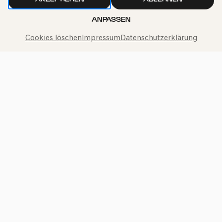
ANPASSEN
Philharmonie-Hotline anrufen
Cookies löschen
Impressum
Datenschutzerklärung
+49 221 280 280
Mo – Fr 10:00 – 18:00
Sa 10:00 – 16:00
So & Feiertage 12:00 – 16:00
Presse
Jobs
News
Kontakt
Widerruf einreichen
Impressum
Datenschutz
Cookie-Einstellungen