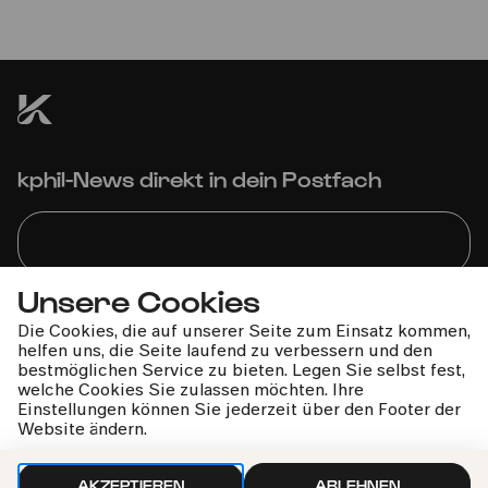
Uraufführung und Prämierung der ausgewählten
Werke
kphil-News direkt in dein Postfach
Unsere Cookies
Wir gehen sorgfältig mit deinen Daten um. Mehr dazu in
Die Cookies, die auf unserer Seite zum Einsatz kommen,
unseren
Datenschutzbestimmungen
helfen uns, die Seite laufend zu verbessern und den
bestmöglichen Service zu bieten. Legen Sie selbst fest,
welche Cookies Sie zulassen möchten. Ihre
Einstellungen können Sie jederzeit über den Footer der
Website ändern.
AKZEPTIEREN
ABLEHNEN