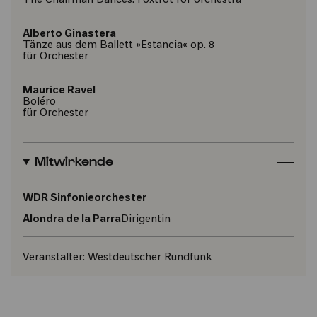
The Chairman Dances. Foxtrot for orchestra
Alberto Ginastera
Tänze aus dem Ballett »Estancia« op. 8
für Orchester
Maurice Ravel
Boléro
für Orchester
Mitwirkende
WDR Sinfonieorchester
Alondra de la Parra
Dirigentin
Veranstalter:
Westdeutscher Rundfunk