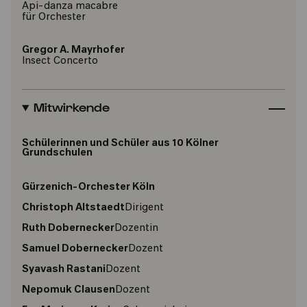
Api-danza macabre
für Orchester
Gregor A. Mayrhofer
Insect Concerto
Mitwirkende
Schülerinnen und Schüler aus 10 Kölner
Grundschulen
Gürzenich-Orchester Köln
Christoph Altstaedt
Dirigent
Ruth Dobernecker
Dozentin
Samuel Dobernecker
Dozent
Syavash Rastani
Dozent
Nepomuk Clausen
Dozent