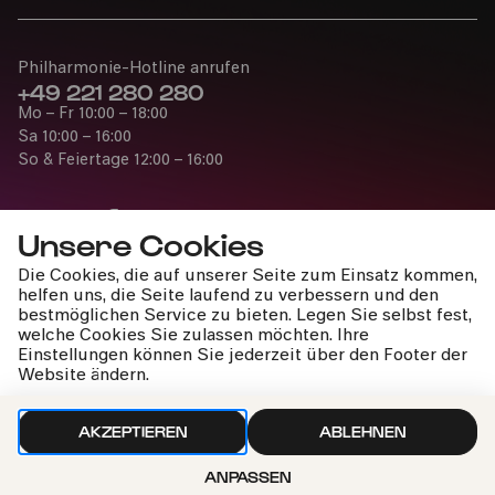
Philharmonie-Hotline anrufen
+49 221 280 280
Mo – Fr 10:00 – 18:00
Sa 10:00 – 16:00
So & Feiertage 12:00 – 16:00
Unsere Cookies
Die Cookies, die auf unserer Seite zum Einsatz kommen,
Presse
helfen uns, die Seite laufend zu verbessern und den
Jobs
bestmöglichen Service zu bieten. Legen Sie selbst fest,
welche Cookies Sie zulassen möchten. Ihre
News
Einstellungen können Sie jederzeit über den Footer der
Kontakt
Website ändern.
Widerruf einreichen
AKZEPTIEREN
ABLEHNEN
ANPASSEN
Impressum
Datenschutz
Cookie-Einstellungen