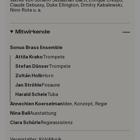
Werke von Johann Sebastian Bach, Enrique Crespo,
Claude Debussy, Duke Ellington, Dmitry Kabalewski,
Nino Rota u. a.
Mitwirkende
Sonus Brass Ensemble
Attila Krako
Trompete
Stefan Dünser
Trompete
Zoltán Holb
Horn
Jan Ströhle
Posaune
Harald Schele
Tuba
Annechien Koerselman
Idee, Konzept, Regie
Nina Ball
Ausstattung
Clara Schürle
Regieassistenz
Veranstalter:
KölnMusik