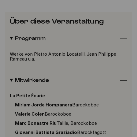
Über diese Veranstaltung
Programm
Werke von Pietro Antonio Locatelli, Jean Philippe
Rameau u.a.
Mitwirkende
La Petite Écurie
Miriam Jorde Hompanera
Barockoboe
Valerie Colen
Barockoboe
Marc Bonastre Riu
Taille, Barockoboe
Giovanni Battista Graziadio
Barockfagott