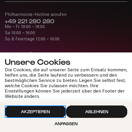
Philharmonie-Hotline anrufen
+49 221 280 280
Mo – Fr 10:00 – 18:00
Sa 10:00 – 16:00
So & Feiertage 12:00 – 16:00
Unsere Cookies
Die Cookies, die auf unserer Seite zum Einsatz kommen,
Presse
helfen uns, die Seite laufend zu verbessern und den
Jobs
bestmöglichen Service zu bieten. Legen Sie selbst fest,
welche Cookies Sie zulassen möchten. Ihre
News
Einstellungen können Sie jederzeit über den Footer der
Kontakt
Website ändern.
Widerruf einreichen
AKZEPTIEREN
ABLEHNEN
ANPASSEN
Impressum
Datenschutz
Cookie-Einstellungen
Nach oben