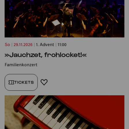
So
|
29.11.2026
|
1. Advent
|
11:00
»Jauchzet, frohlocket!«
Familienkonzert
TICKETS
FAVORIT HINZUFÜGEN