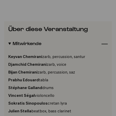
Über diese Veranstaltung
Mitwirkende
Keyvan Chemirani
zarb, percussion, santur
Djamchid Chemirani
zarb, voice
Bijan Chemirani
zarb, percussion, saz
Prabhu Edouard
tabla
Stéphane Galland
drums
Vincent Ségal
violoncello
Sokratis Sinopoulos
cretan lyra
Julien Stella
beatbox, bass clarinet