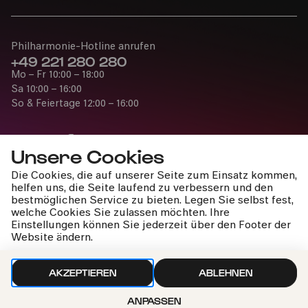
Philharmonie-Hotline anrufen
+49 221 280 280
Mo – Fr 10:00 – 18:00
Sa 10:00 – 16:00
So & Feiertage 12:00 – 16:00
Unsere Cookies
Die Cookies, die auf unserer Seite zum Einsatz kommen,
Presse
helfen uns, die Seite laufend zu verbessern und den
Jobs
bestmöglichen Service zu bieten. Legen Sie selbst fest,
welche Cookies Sie zulassen möchten. Ihre
News
Einstellungen können Sie jederzeit über den Footer der
Kontakt
Website ändern.
Widerruf einreichen
AKZEPTIEREN
ABLEHNEN
ANPASSEN
Impressum
Datenschutz
Cookie-Einstellungen