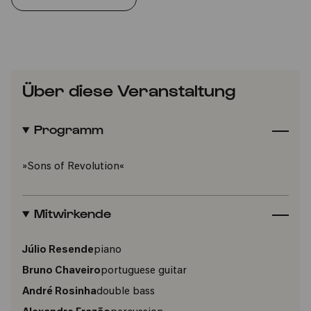
Über diese Veranstaltung
Programm
»Sons of Revolution«
Mitwirkende
Júlio Resende
piano
Bruno Chaveiro
portuguese guitar
André Rosinha
double bass