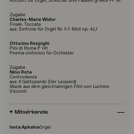
Konzert für Orgel, Streicher und Pauken g-Moll FP 93
Zugabe
Charles-Marie Widor
Finale. Toccata
aus: Sinfonie für Orgel Nr. 5 f-Moll op. 42,1
Ottorino Respighi
Pini di Roma P 141
Poema sinfonico für Orchester
Zugabe
Nino Rota
Controdanza
aus: Il Gattopardo (Der Leopard)
Musik aus dem gleichnamigen Film von Luchino
Visconti
Mitwirkende
Iveta Apkalna
Orgel