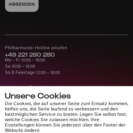
Philharmonie-Hotline anrufen
+49 221 280 280
Mo – Fr 10:00 – 18:00
Sa 10:00 – 16:00
So & Feiertage 12:00 – 16:00
Unsere Cookies
Die Cookies, die auf unserer Seite zum Einsatz kommen,
Presse
helfen uns, die Seite laufend zu verbessern und den
Jobs
bestmöglichen Service zu bieten. Legen Sie selbst fest,
welche Cookies Sie zulassen möchten. Ihre
News
Einstellungen können Sie jederzeit über den Footer der
Kontakt
Website ändern.
Widerruf einreichen