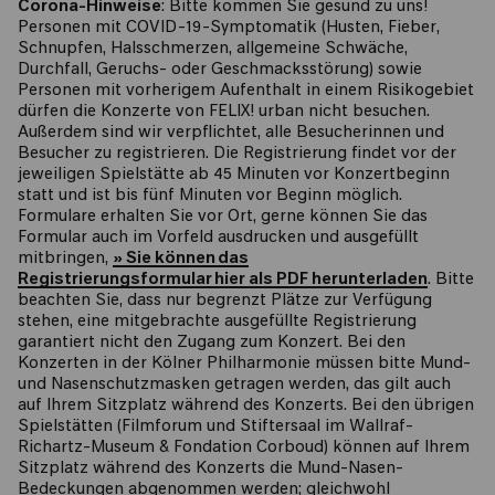
Corona-Hinweise
: Bitte kommen Sie gesund zu uns!
Personen mit COVID-19-Symptomatik (Husten, Fieber,
Schnupfen, Halsschmerzen, allgemeine Schwäche,
Durchfall, Geruchs- oder Geschmacksstörung) sowie
Personen mit vorherigem Aufenthalt in einem Risikogebiet
dürfen die Konzerte von FELIX! urban nicht besuchen.
Außerdem sind wir verpflichtet, alle Besucherinnen und
Besucher zu registrieren. Die Registrierung findet vor der
jeweiligen Spielstätte ab 45 Minuten vor Konzertbeginn
statt und ist bis fünf Minuten vor Beginn möglich.
Formulare erhalten Sie vor Ort, gerne können Sie das
Formular auch im Vorfeld ausdrucken und ausgefüllt
mitbringen,
» Sie können das
Registrierungsformular hier als PDF herunterladen
. Bitte
beachten Sie, dass nur begrenzt Plätze zur Verfügung
stehen, eine mitgebrachte ausgefüllte Registrierung
garantiert nicht den Zugang zum Konzert. Bei den
Konzerten in der Kölner Philharmonie müssen bitte Mund-
und Nasenschutzmasken getragen werden, das gilt auch
auf Ihrem Sitzplatz während des Konzerts. Bei den übrigen
Spielstätten (Filmforum und Stiftersaal im Wallraf-
Richartz-Museum & Fondation Corboud) können auf Ihrem
Sitzplatz während des Konzerts die Mund-Nasen-
Bedeckungen abgenommen werden; gleichwohl