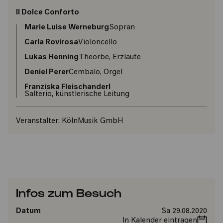
Il Dolce Conforto
Marie Luise Werneburg
Sopran
Carla Rovirosa
Violoncello
Lukas Henning
Theorbe, Erzlaute
Deniel Perer
Cembalo, Orgel
Franziska Fleischanderl
Salterio, künstlerische Leitung
Veranstalter:
KölnMusik GmbH
Infos zum Besuch
Datum
Sa 29.08.2020
In Kalender eintragen