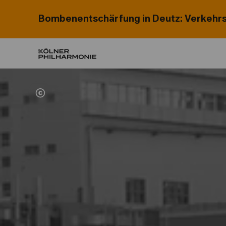
Bombenentschärfung in Deutz: Verkehrs
Home