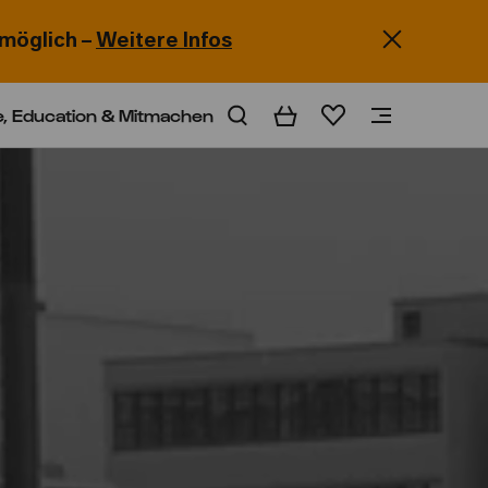
möglich –
Weitere Infos
e, Education & Mitmachen
Warenkorb
Merkliste