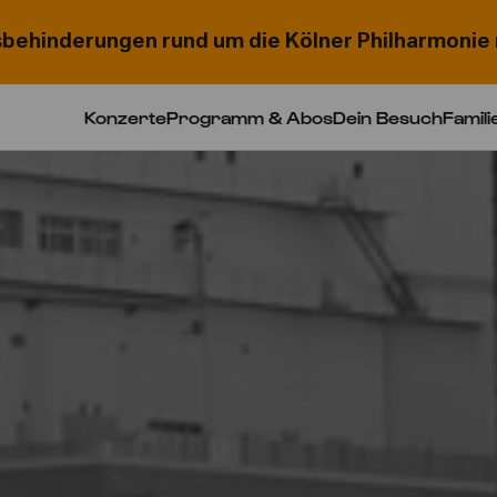
behinderungen rund um die Kölner Philharmonie 
Konzerte
Programm & Abos
Dein Besuch
Famili