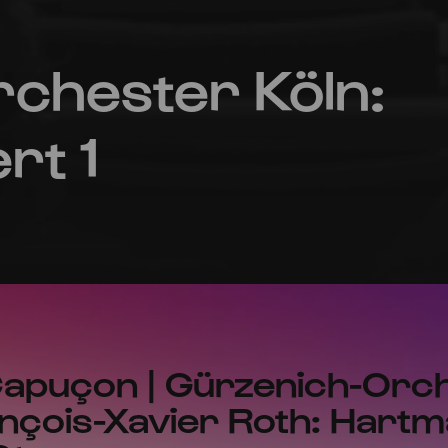
chester Köln:
rt 1
apuçon | Gürzenich-Orc
ançois-Xavier Roth: Hartm