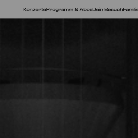
Konzerte
Programm & Abos
Dein Besuch
Famili