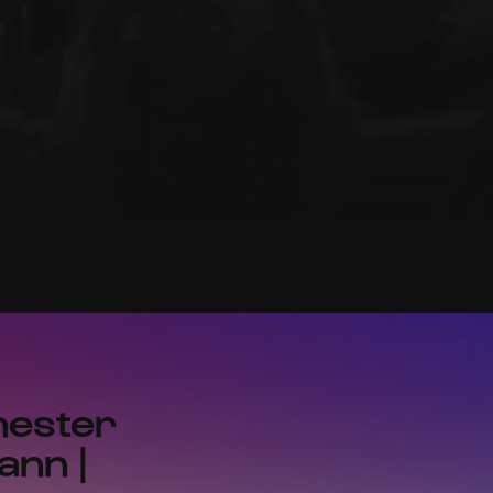
hester
ann |