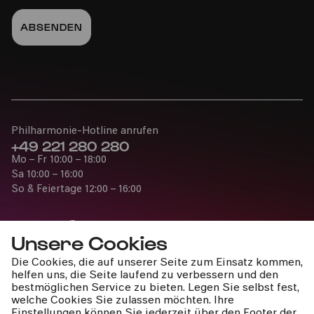
Philharmonie-Hotline anrufen
+49 221 280 280
Mo – Fr 10:00 – 18:00
Sa 10:00 – 16:00
So & Feiertage 12:00 – 16:00
Unsere Cookies
Die Cookies, die auf unserer Seite zum Einsatz kommen,
Presse
helfen uns, die Seite laufend zu verbessern und den
Jobs
bestmöglichen Service zu bieten. Legen Sie selbst fest,
welche Cookies Sie zulassen möchten. Ihre
News
Einstellungen können Sie jederzeit über den Footer der