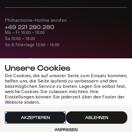
Philharmonie-Hotline anrufen
+49 221 280 280
Mo – Fr 10:00 – 18:00
Sa 10:00 – 16:00
So & Feiertage 12:00 – 16:00
Unsere Cookies
Die Cookies, die auf unserer Seite zum Einsatz kommen,
Presse
helfen uns, die Seite laufend zu verbessern und den
Jobs
bestmöglichen Service zu bieten. Legen Sie selbst fest,
welche Cookies Sie zulassen möchten. Ihre
News
Einstellungen können Sie jederzeit über den Footer der
Kontakt
Website ändern.
Widerruf einreichen
AKZEPTIEREN
ABLEHNEN
ANPASSEN
Impressum
Datenschutz
Cookie-Einstellungen