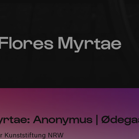
 Flores Myrtae
yrtae: Anonymus | Ødega
er Kunststiftung NRW