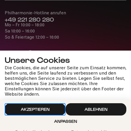
Philharmonie-Hotline anrufen
+49 221 280 280
Mo – Fr 10:00 – 18:00
Sa 10:00 – 16:00
So & Feiertage 12:00 – 16:00
Unsere Cookies
Die Cookies, die auf unserer Seite zum Einsatz kommen,
Presse
helfen uns, die Seite laufend zu verbessern und den
Jobs
bestmöglichen Service zu bieten. Legen Sie selbst fest,
welche Cookies Sie zulassen möchten. Ihre
News
Einstellungen können Sie jederzeit über den Footer der
Kontakt
Website ändern.
Widerruf einreichen
AKZEPTIEREN
ABLEHNEN
ANPASSEN
Impressum
Datenschutz
Cookie-Einstellungen
Nach oben