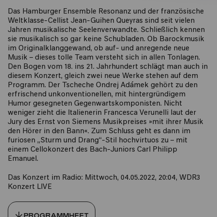
Das Hamburger Ensemble Resonanz und der französische
Weltklasse-Cellist Jean-Guihen Queyras sind seit vielen
Jahren musikalische Seelenverwandte. Schließlich kennen
sie musikalisch so gar keine Schubladen. Ob Barockmusik
im Originalklanggewand, ob auf- und anregende neue
Musik – dieses tolle Team versteht sich in allen Tonlagen.
Den Bogen vom 18. ins 21. Jahrhundert schlägt man auch in
diesem Konzert, gleich zwei neue Werke stehen auf dem
Programm. Der Tscheche Ondrej Adámek gehört zu den
erfrischend unkonventionellen, mit hintergründigem
Humor gesegneten Gegenwartskomponisten. Nicht
weniger zieht die Italienerin Francesca Verunelli laut der
Jury des Ernst von Siemens Musikpreises »mit ihrer Musik
den Hörer in den Bann«. Zum Schluss geht es dann im
furiosen „Sturm und Drang“-Stil hochvirtuos zu – mit
einem Cellokonzert des Bach-Juniors Carl Philipp
Emanuel.
Das Konzert im Radio: Mittwoch, 04.05.2022, 20:04, WDR3
Konzert LIVE
PROGRAMMHEFT