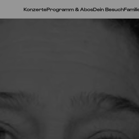
Konzerte
Programm & Abos
Dein Besuch
Famili