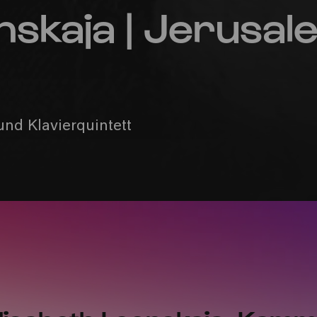
nskaja | Jerusal
und Klavierquintett