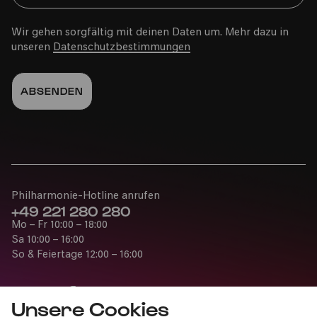
Wir gehen sorgfältig mit deinen Daten um. Mehr dazu in
unseren
Datenschutzbestimmungen
Fr
12.07.2024
20:00
Philharmonie-Hotline anrufen
+49 221 280 280
Mo – Fr 10:00 – 18:00
Die Zauberflöte – Impempe
Sa 10:00 – 16:00
Yomlingo
So & Feiertage 12:00 – 16:00
35. Kölner Sommerfestival
Unsere Cookies