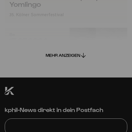
Yomlingo
35. Kölner Sommerfestival
Sa
13.07.2024
15:00
MEHR ANZEIGEN
Die Zauberflöte – Impempe
kphil-News direkt in dein Postfach
Yomlingo
35. Kölner Sommerfestival