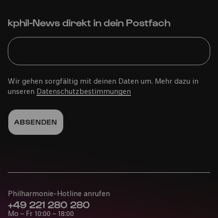
15.12.2026
11:30
kphil-News direkt in dein Postfach
Mit Anmeldung
Grundschule
Wir gehen sorgfältig mit deinen Daten um. Mehr dazu in
unseren
Datenschutzbestimmungen
Das Geheimnis der
Weihnachtswichte –
Schulkonzert
Gürzenich-Orchester Köln
FAVORIT HINZUFÜGEN
Philharmonie-Hotline anrufen
+49 221 280 280
Mo – Fr 10:00 – 18:00