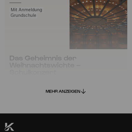
Mit Anmeldung
Grundschule
Das Geheimnis der
Weihnachtswichte –
Schulkonzert
Gürzenich-Orchester Köln
MEHR ANZEIGEN
FAVORIT HINZUFÜGEN
Di